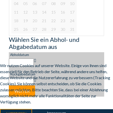
04
05
06
07
08
09
10
11
12
13
14
15
16
17
18
19
20
21
22
23
24
25
26
27
28
29
30
31
Wählen Sie ein Abhol- und
Abgabedatum aus
Abholdatum
Wir nutzen Cookies auf unserer Website. Einige von ihnen sind
essenziell für den Betrieb der Seite, während andere uns helfen,
Rückgabedatum
diese Website und die Nutzererfahrung zu verbessern (Tracking
Cookies). Sie können selbst entscheiden, ob Sie die Cookies
zulassen möchten. Bitte beachten Sie, dass bei einer Ablehnung
womöglich nicht mehr alle Funktionalitäten der Seite zur
Verfügung stehen.
Impressum